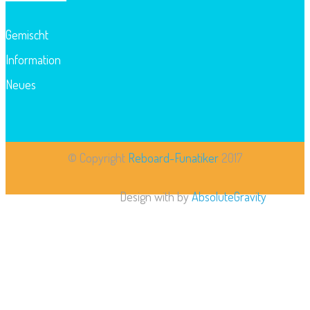
Gemischt
Information
Neues
© Copyright
Reboard-Funatiker
2017
Design with
by
AbsoluteGravity